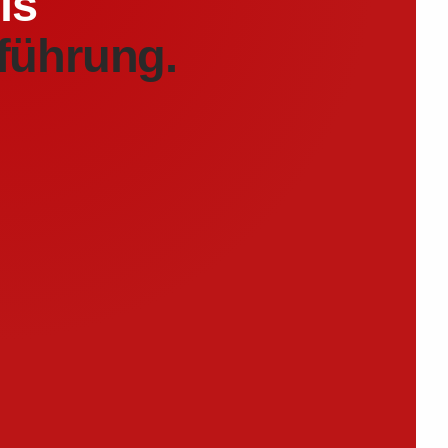
is
führung.