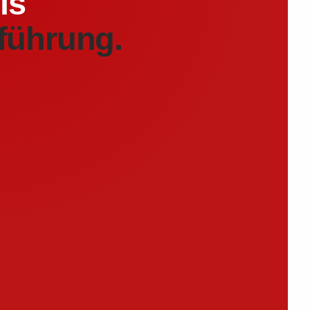
is
führung.